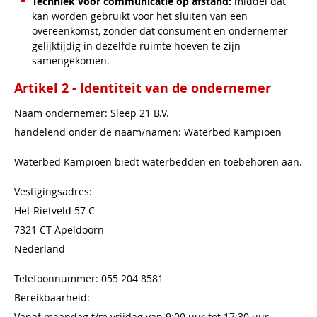
Techniek voor communicatie op afstand:
middel dat
kan worden gebruikt voor het sluiten van een
overeenkomst, zonder dat consument en ondernemer
gelijktijdig in dezelfde ruimte hoeven te zijn
samengekomen.
Artikel 2 - Identiteit van de ondernemer
Naam ondernemer: Sleep 21 B.V.
handelend onder de naam/namen: Waterbed Kampioen
Waterbed Kampioen biedt waterbedden en toebehoren aan.
Vestigingsadres:
Het Rietveld 57 C
7321 CT Apeldoorn
Nederland
Telefoonnummer: 055 204 8581
Bereikbaarheid:
Vanaf maandag t/m vrijdag van 9:00 uur tot 17:30 uur