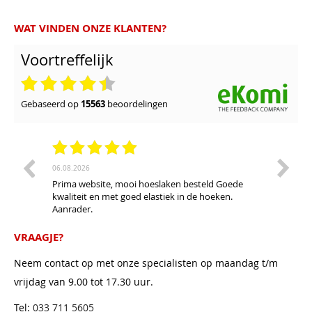
WAT VINDEN ONZE KLANTEN?
Voortreffelijk
gebaseerd op
15563
beoordelingen
06.08.2026
28.07.20
Prima website, mooi hoeslaken besteld Goede
Ruim as
kwaliteit en met goed elastiek in de hoeken.
waterb
Aanrader.
ontluch
ons kap
De bezo
VRAAGJE?
de tijd
prijs/k
Neem contact op met onze specialisten op maandag t/m
vrijdag van 9.00 tot 17.30 uur.
Tel:
033 711 5605