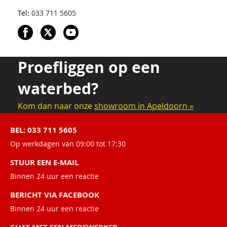
Tel:
033 711 5605
Proefliggen op een
waterbed?
Kom dan naar onze
showroom in Apeldoorn »
BEL: 033 711 5605
Op werkdagen van 09:00 tot 17:30
STUUR EEN E-MAIL
Binnen 24 uur een reactie
BERICHT VIA FACEBOOK
Binnen 24 uur een reactie