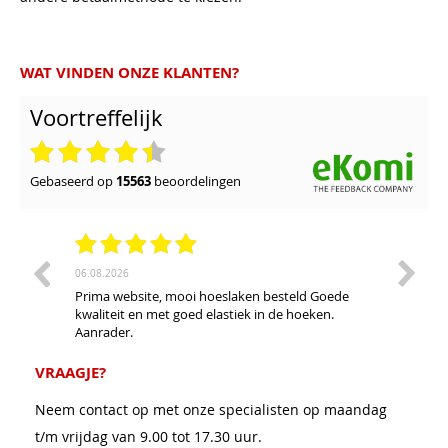
WAT VINDEN ONZE KLANTEN?
Voortreffelijk
gebaseerd op
15563
beoordelingen
06.08.2026
28.07.20
Prima website, mooi hoeslaken besteld Goede
Ruim as
kwaliteit en met goed elastiek in de hoeken.
waterb
Aanrader.
ontluch
ons kap
De bezo
VRAAGJE?
de tijd
prijs/k
Neem contact op met onze specialisten op maandag
t/m vrijdag van 9.00 tot 17.30 uur.