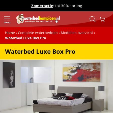
Zomeractie
: tot 30% korting
menu
Home
Complete waterbedden
Modellen overzicht
Waterbed Luxe Box Pro
Waterbed Luxe Box Pro