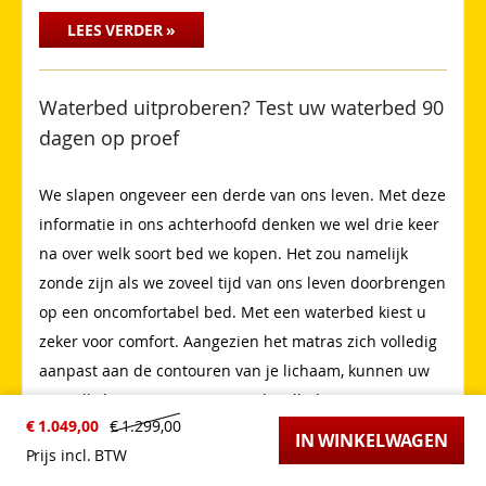
LEES VERDER »
Waterbed uitproberen? Test uw waterbed 90
dagen op proef
We slapen ongeveer een derde van ons leven. Met deze
informatie in ons achterhoofd denken we wel drie keer
na over welk soort bed we kopen. Het zou namelijk
zonde zijn als we zoveel tijd van ons leven doorbrengen
op een oncomfortabel bed. Met een waterbed kiest u
zeker voor comfort. Aangezien het matras zich volledig
aanpast aan de contouren van je lichaam, kunnen uw
wervelkolom en uw spieren zich volledig ontspannen
€ 1.049,00
€ 1.299,00
waardoor u slaapt als een roo
IN WINKELWAGEN
Prijs incl. BTW
LEES VERDER »