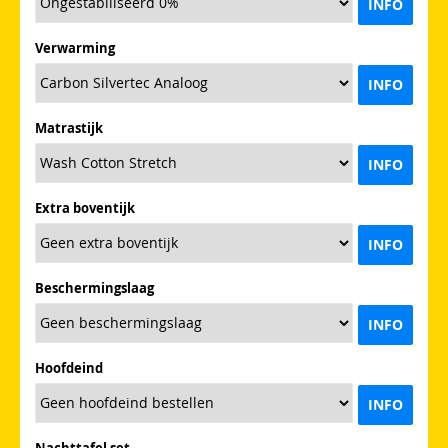
INFO
Verwarming
INFO
Matrastijk
INFO
Extra boventijk
INFO
Beschermingslaag
INFO
Hoofdeind
INFO
Nachttafel set