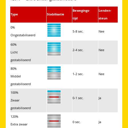
Bewegings-
Lenden-
Type
Stabilisatie
tijd
steun
0%
5-8 sec.
Nee
Ongestabiliseerd
60%
2-4 sec.
Nee
Licht
gestabiliseerd
80%
1-2 sec.
Nee
Middel
gestabiliseerd
100%
0-1 sec.
Ja
Zwaar
gestabiliseerd
120%
0 sec.
Ja
Extra zwaar