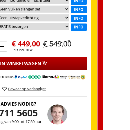
INFO
INFO
INFO
INFO
€ 449,00
€ 549,00
Prijs incl. BTW
IN WINKELWAGEN
Bewaar op verlanglijst
 ADVIES NODIG?
711 5605
g van 9:00 tot 17:30 uur