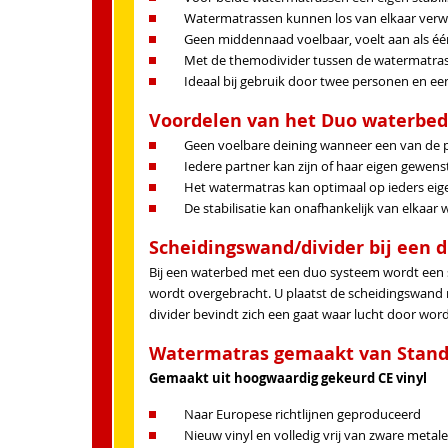
Watermatrassen kunnen los van elkaar ve
Geen middennaad voelbaar, voelt aan als é
Met de themodivider tussen de watermatras
Ideaal bij gebruik door twee personen en ee
Voordelen van het Duo waterbed
Geen voelbare deining wanneer een van de p
Iedere partner kan zijn of haar eigen gewens
Het watermatras kan optimaal op ieders ei
De stabilisatie kan onafhankelijk van elkaa
Scheidingswand/divider bij een 
Bij een waterbed met een duo systeem wordt een s
wordt overgebracht. U plaatst de scheidingswand n
divider bevindt zich een gaat waar lucht door wo
Watermatras gemaakt van Standa
Gemaakt uit hoogwaardig gekeurd CE vinyl
Naar Europese richtlijnen geproduceerd
Nieuw vinyl en volledig vrij van zware metal