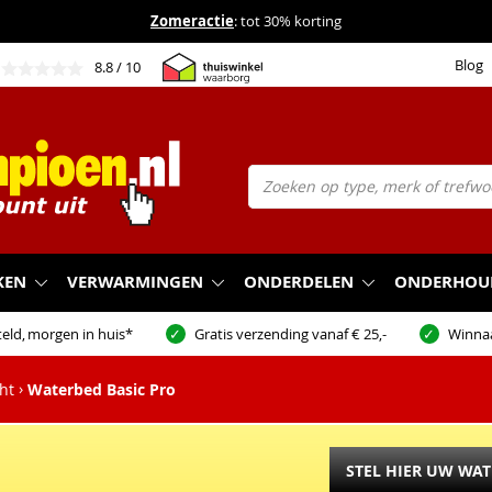
Zomeractie
: tot 30% korting
Blog
8.8
/ 10
KEN
VERWARMINGEN
ONDERDELEN
ONDERHOU
eld,
morgen in huis*
Gratis verzending vanaf € 25,-
Winna
ht
Waterbed Basic Pro
STEL HIER UW WA