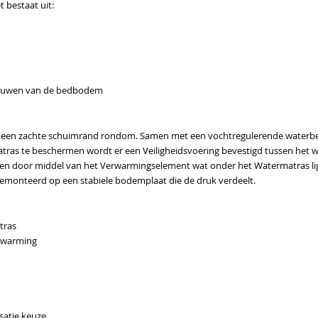
 bestaat uit:
pbouwen van de bedbodem
 een zachte schuimrand rondom. Samen met een vochtregulerende waterbedt
atras te beschermen wordt er een Veiligheidsvoering bevestigd tussen het
en door middel van het Verwarmingselement wat onder het Watermatras lig
emonteerd op een stabiele bodemplaat die de druk verdeelt.
tras
rwarming
satie keuze