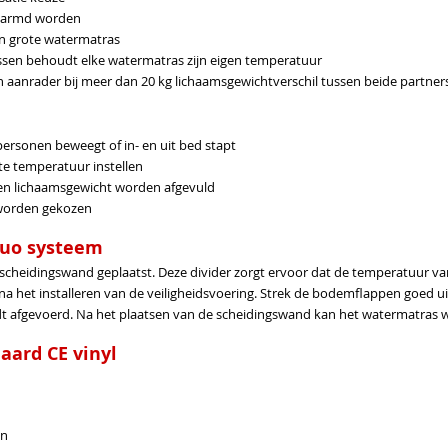
rwarmd worden
én grote watermatras
sen behoudt elke watermatras zijn eigen temperatuur
n aanrader bij meer dan 20 kg lichaamsgewichtverschil tussen beide partner
ersonen beweegt of in- en uit bed stapt
te temperatuur instellen
gen lichaamsgewicht worden afgevuld
r worden gekozen
duo systeem
cheidingswand geplaatst. Deze divider zorgt ervoor dat de temperatuur va
a het installeren van de veiligheidsvoering. Strek de bodemflappen goed uit
rdt afgevoerd. Na het plaatsen van de scheidingswand kan het watermatras 
ard CE vinyl
en