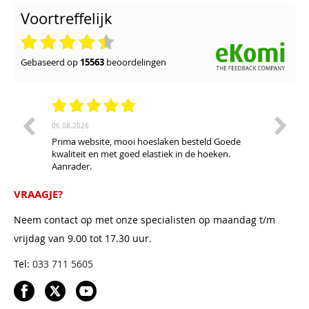
Voortreffelijk
gebaseerd op
15563
beoordelingen
06.08.2026
28.07.20
Prima website, mooi hoeslaken besteld Goede
Ruim as
kwaliteit en met goed elastiek in de hoeken.
waterb
Aanrader.
ontluch
ons kap
De bezo
VRAAGJE?
de tijd
prijs/k
Neem contact op met onze specialisten op maandag t/m
vrijdag van 9.00 tot 17.30 uur.
Tel:
033 711 5605