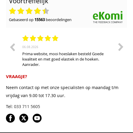
Voortreffelijk
gebaseerd op
15563
beoordelingen
06.08.2026
28.07.20
Prima website, mooi hoeslaken besteld Goede
Ruim as
kwaliteit en met goed elastiek in de hoeken.
waterb
Aanrader.
ontluch
ons kap
De bezo
VRAAGJE?
de tijd
prijs/k
Neem contact op met onze specialisten op maandag t/m
vrijdag van 9.00 tot 17.30 uur.
Tel:
033 711 5605