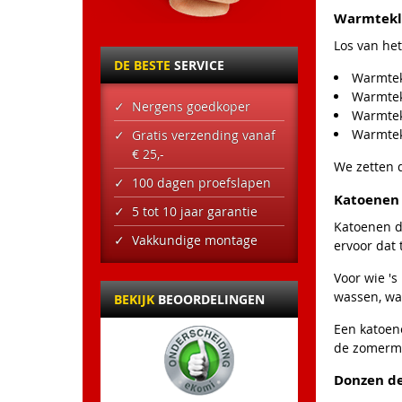
Warmtekl
Los van he
DE BESTE
SERVICE
Warmtekl
Warmtekl
Nergens goedkoper
Warmtekl
Warmtekl
Gratis verzending vanaf
€ 25,-
We zetten d
100 dagen proefslapen
Katoenen
5 tot 10 jaar garantie
Katoenen d
Vakkundige montage
ervoor dat 
Voor wie '
wassen, wat
BEKIJK
BEOORDELINGEN
Een katoen
de zomerma
Donzen d