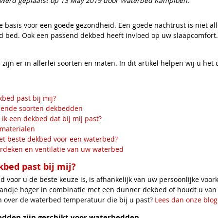
t werd geplaatst op 13 May 2019 door Waterbed Kampioen.
de basis voor een goede gezondheid. Een goede nachtrust is niet a
d bed. Ook een passend dekbed heeft invloed op uw slaapcomfort
ijn er in allerlei soorten en maten. In dit artikel helpen wij u het 
bed past bij mij?
llende soorten dekbedden
 ik een dekbed dat bij mij past?
materialen
het beste dekbed voor een waterbed?
rdeken en ventilatie van uw waterbed
bed past bij mij?
 voor u de beste keuze is, is afhankelijk van uw persoonlijke voo
 tandje hoger in combinatie met een dunner dekbed of houdt u van
 over de waterbed temperatuur die bij u past?
Lees dan onze blog
edden zijn geschikt voor waterbedden