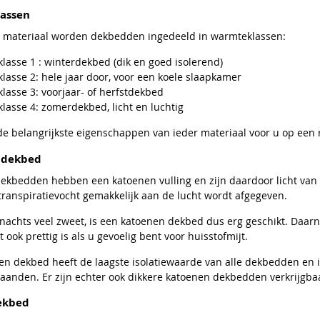
assen
t materiaal worden dekbedden ingedeeld in warmteklassen:
asse 1 : winterdekbed (dik en goed isolerend)
asse 2: hele jaar door, voor een koele slaapkamer
asse 3: voorjaar- of herfstdekbed
asse 4: zomerdekbed, licht en luchtig
e belangrijkste eigenschappen van ieder materiaal voor u op een r
 dekbed
ekbedden hebben een katoenen vulling en zijn daardoor licht van g
transpiratievocht gemakkelijk aan de lucht wordt afgegeven.
s nachts veel zweet, is een katoenen dekbed dus erg geschikt. Daa
 ook prettig is als u gevoelig bent voor huisstofmijt.
en dekbed heeft de laagste isolatiewaarde van alle dekbedden en 
anden. Er zijn echter ook dikkere katoenen dekbedden verkrijgbaa
ekbed