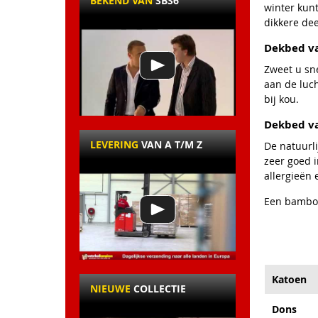
BEKEND VAN
SBS6
winter kunt
dikkere dee
Dekbed v
Zweet u sne
aan de luch
bij kou.
Dekbed v
LEVERING
VAN A T/M Z
De natuurl
zeer goed 
allergieën 
Een bamboe 
Katoen
NIEUWE
COLLECTIE
Dons