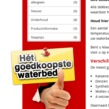
allergieën
(9)
Alle dekbe
Nieuws
(6)
waardoor h
Onderhoud
(8)
Houd hier
Een aantal
Productinformatie
(5)
temperatuur
Slaaptips
(8)
uw waterbe
Bent u kla
voor u op ee
Verschi
De meest g
Katoene
Donzen
Synthet
Wollen 
4-seizo
Daarnaast 