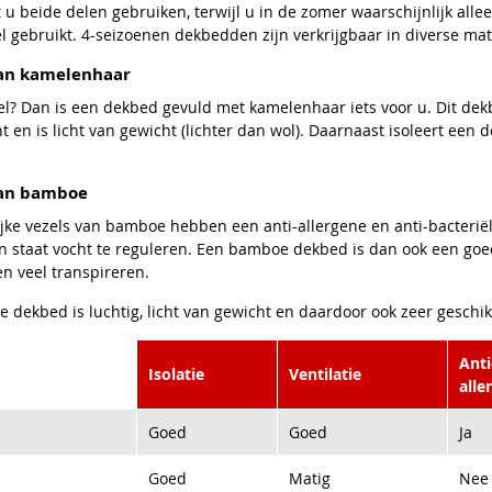
 u beide delen gebruiken, terwijl u in de zomer waarschijnlijk alle
l gebruikt. 4-seizoenen dekbedden zijn verkrijgbaar in diverse mat
an kamelenhaar
l? Dan is een dekbed gevuld met kamelenhaar iets voor u. Dit dekb
t en is licht van gewicht (lichter dan wol). Daarnaast isoleert ee
an bamboe
ijke vezels van bamboe hebben een anti-allergene en anti-bacteri
in staat vocht te reguleren. Een bamboe dekbed is dan ook een go
en veel transpireren.
dekbed is luchtig, licht van gewicht en daardoor ook zeer geschi
Anti
Isolatie
Ventilatie
alle
Goed
Goed
Ja
Goed
Matig
Nee