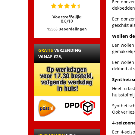
Een donzen
dekbedden 
Voortreffelijk:
Een donzen
8.8
/
10
geschikt al
15563
Beoordelingen
Wollen d
Een wollen
GRATIS
VERZENDING
gemakkelij
VANAF €25,-
Een wollen 
dekbed al 
Synthetis
Heeft u las
huisstofmij
Synthetisc
Ook verlie
4-seizoen
Een 4-seiz