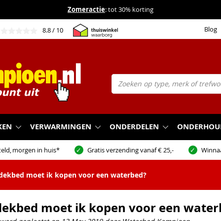
Zomeractie
: tot 30% korting
Blog
8.8
/ 10
KEN
VERWARMINGEN
ONDERDELEN
ONDERHOU
eld,
morgen in huis*
Gratis verzending vanaf € 25,-
Winna
dekbed moet ik kopen voor een waterbed?
dekbed moet ik kopen voor een water