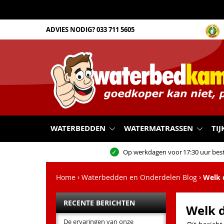
ADVIES NODIG?
033 711 5605
WATERBEDDEN
WATERMATRASSEN
TIJ
Op werkdagen voor
17:30 uur best
Home
Waterbedden en Onderdelen Blog
Welk 
RECENTE BERICHTEN
Welk 
De ervaringen van onze