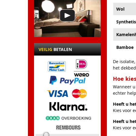
Wol
Syntheti
Kamelen
Bamboe
VEILIG
BETALEN
De isolatie
het dekbed
Hoe kies
Wanneer u 
echter hel
Heeft u he
Kies voor 
Heeft u he
Kies voor e