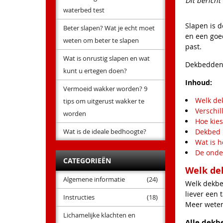
Dit berich
waterbed test
Slapen is 
Beter slapen? Wat je echt moet
en een goe
weten om beter te slapen
past.
Wat is onrustig slapen en wat
Dekbedden z
kunt u ertegen doen?
Inhoud:
Vermoeid wakker worden? 9
Welk dek
tips om uitgerust wakker te
Verschi
worden
Hoe kies
Wat is de ideale bedhoogte?
Dekbed 
Wat is 
De onde
CATEGORIEËN
Welk dek
Algemene informatie
(24)
Welk dekbed
liever een
Instructies
(18)
Meer weten
Lichamelijke klachten en
Alle dekb