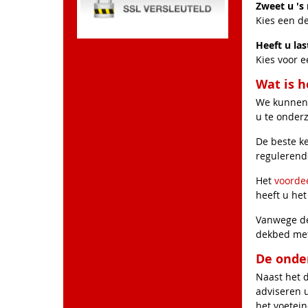
Zweet u 's
Kies een de
Heeft u las
Kies voor e
Wat is 
We kunnen 
u te onder
De beste k
regulerend
Het
voorde
heeft u het
Vanwege de
dekbed met
De onde
Naast het 
adviseren 
het voetei