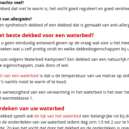
 nachts veel?
kbed dat niet te warm is, het vocht goed reguleert en goed ventilee
t van allergieën?
en synthetisch dekbed of een dekbed dat is gemaakt van anti-aller
het beste dekbed voor een waterbed?
u geen eenduidig antwoord geven op de vraag wat voor u het mee
zoeken wat u zelf prettig vindt en welke dekbedeigenschappen bij 
euze volgens Waterbed Kampioen? Een dekbed van een natuurlijk
e eigenschappen, zoals dons of wol.
el van een waterbed
is dat u de temperatuur van uw matras op ie
 's nachts nooit te warm of te koud.
 aanwezigheid van een verwarming in het waterbed is het over het
 warmteklasse 1.
rdeken van uw waterbed
dekbed speelt ook
de tijk van het waterbed
een belangrijke rol bij d
u de onderdeken van uw waterbed iedere dag zo'n 1,5 tot 2 uur te 
nde. Zo kan het vocht dat door het dekbed en de onderdeken is op