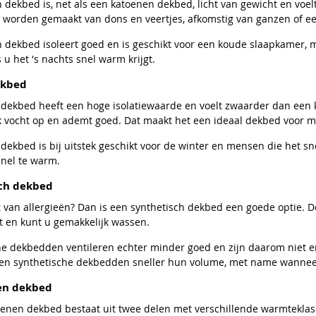
 dekbed is, net als een katoenen dekbed, licht van gewicht en voe
worden gemaakt van dons en veertjes, afkomstig van ganzen of e
 dekbed isoleert goed en is geschikt voor een koude slaapkamer, 
s u het 's nachts snel warm krijgt.
ekbed
 dekbed heeft een hoge isolatiewaarde en voelt zwaarder dan een
k vocht op en ademt goed. Dat maakt het een ideaal dekbed voor m
dekbed is bij uitstek geschikt voor de winter en mensen die het s
snel te warm.
ch dekbed
t van allergieën? Dan is een synthetisch dekbed een goede optie. 
t en kunt u gemakkelijk wassen.
he dekbedden ventileren echter minder goed en zijn daarom niet er
zen synthetische dekbedden sneller hun volume, met name wannee
en dekbed
oenen dekbed bestaat uit twee delen met verschillende warmteklas