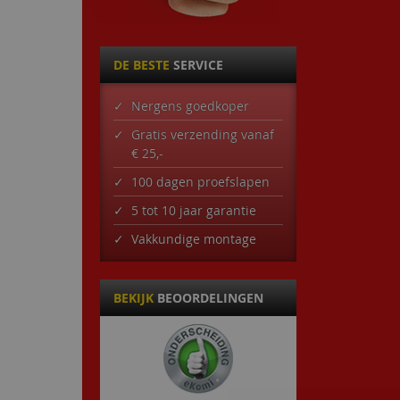
DE BESTE
SERVICE
Nergens goedkoper
Gratis verzending vanaf
€ 25,-
100 dagen proefslapen
5 tot 10 jaar garantie
Vakkundige montage
BEKIJK
BEOORDELINGEN