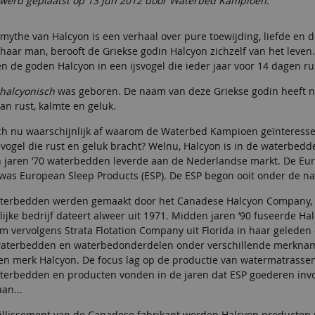
t werd geplaatst op 13 Jun 2012 door Waterbed Kampioen.
mythe van Halcyon is een verhaal over pure toewijding, liefde en de 
n haar man, berooft de Griekse godin Halcyon zichzelf van het lev
 de goden Halcyon in een ijsvogel die ieder jaar voor 14 dagen ru
halcyonisch
was geboren. De naam van deze Griekse godin heeft nu,
an rust, kalmte en geluk.
ich nu waarschijnlijk af waarom de Waterbed Kampioen geïnteressee
jsvogel die rust en geluk bracht? Welnu, Halcyon is in de waterb
n jaren ’70 waterbedden leverde aan de Nederlandse markt. De E
was European Sleep Products (ESP). De ESP begon ooit onder de n
terbedden werden gemaakt door het Canadese Halcyon Company, e
lijke bedrijf dateert alweer uit 1971. Midden jaren ’90 fuseerde 
 vervolgens Strata Flotation Company uit Florida in haar geleden 
aterbedden en waterbedonderdelen onder verschillende merknamen
gen merk Halcyon. De focus lag op de productie van watermatrass
terbedden en producten vonden in de jaren dat ESP goederen invoe
an...
aillissement van de Canadese fabrikant worden Halcyon producten 