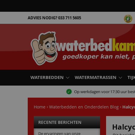
ADVIES NODIG?
033 711 5605
WATERBEDDEN
WATERMATRASSEN
TIJ
Op werkdagen voor
17:30 uur best
Home
Waterbedden en Onderdelen Blog
Halcy
RECENTE BERICHTEN
Halcy
De ervaringen van onze