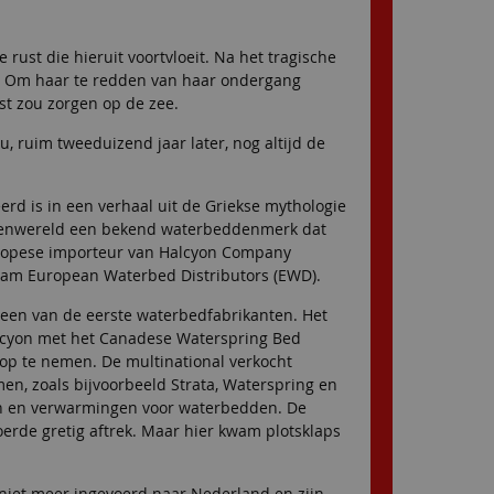
rust die hieruit voortvloeit. Na het tragische
en. Om haar te redden van haar ondergang
st zou zorgen op de zee.
 ruim tweeduizend jaar later, nog altijd de
rd is in een verhaal uit de Griekse mythologie
eddenwereld een bekend waterbeddenmerk dat
uropese importeur van Halcyon Company
aam European Waterbed Distributors (EWD).
en van de eerste waterbedfabrikanten. Het
Halcyon met het Canadese Waterspring Bed
op te nemen. De multinational verkocht
, zoals bijvoorbeeld Strata, Waterspring en
en en verwarmingen voor waterbedden. De
rde gretig aftrek. Maar hier kwam plotsklaps
niet meer ingevoerd naar Nederland en zijn