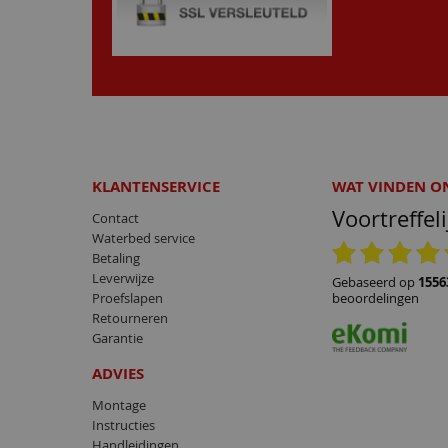
KLANTENSERVICE
WAT VINDEN O
Voortreffeli
Contact
Waterbed service
24.06.2026
Betaling
Snel geleverd.
Leverwijze
gebaseerd op
1556
Proefslapen
beoordelingen
Retourneren
Garantie
ADVIES
Montage
Instructies
Handleidingen