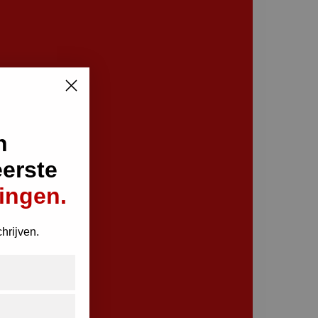
n
eerste
ingen.
chrijven.