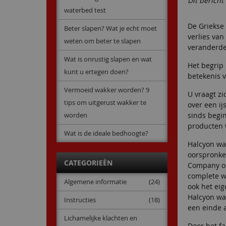
Dit berich
waterbed test
De Griekse 
Beter slapen? Wat je echt moet
verlies va
weten om beter te slapen
veranderden
Wat is onrustig slapen en wat
Het begrip
kunt u ertegen doen?
betekenis v
Vermoeid wakker worden? 9
U vraagt z
tips om uitgerust wakker te
over een i
worden
sinds begi
producten 
Wat is de ideale bedhoogte?
Halcyon wa
oorspronke
CATEGORIEËN
Company om
complete w
Algemene informatie
(24)
ook het ei
Halcyon wa
Instructies
(18)
een einde a
Lichamelijke klachten en
Door het f