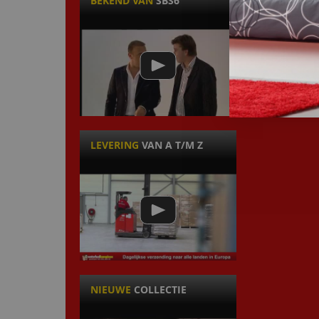
BEKEND VAN
SBS6
LEVERING
VAN A T/M Z
NIEUWE
COLLECTIE