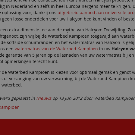
ig in Nederland en zelfs in heel Europa nergens meer te krijgen.
 oplossing voor, dankzij ons
uitgebreid aanbod aan universele pr
u geen losse onderdelen voor uw Halcyon bed kunt vinden of bestel
 een extra dimensie toe aan de mythe van Halcyon: Toewijding. Zoa
chtgenoot, zijn wij bij de Waterbed Kampioen toegewijd aan wate
 de softside schuimranden en het watermatras van Halcyon is gel
oos een
watermatras van de Waterbed Kampioen
in uw
Halcyon w
de garantie van 5 jaren op de lasnaden van uw watermatras bij en 
of opmerkingen terecht kunt.
r de Waterbed Kampioen is kiezen voor optimaal gemak en genot v
s of vervanging van uw verwarming; bij de Waterbed Kampioen kunt
 waterbed.
 werd geplaatst in
Nieuws
op 13 Jun 2012 door Waterbed Kampioe
Kampioen