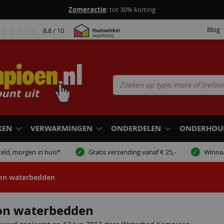
Zomeractie
: tot 30% korting
Blog
8.8
/ 10
KEN
VERWARMINGEN
ONDERDELEN
ONDERHOU
eld,
morgen in huis*
Gratis verzending vanaf € 25,-
Winna
on waterbedden
on waterbedden