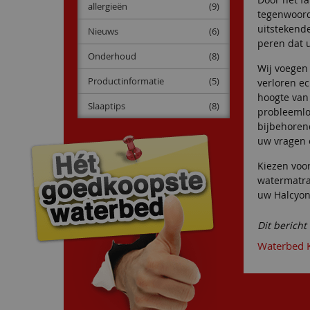
allergieën
(9)
tegenwoord
uitstekende
Nieuws
(6)
peren dat 
Onderhoud
(8)
Wij voegen
Productinformatie
(5)
verloren e
hoogte van
Slaaptips
(8)
probleeml
bijbehoren
uw vragen 
Kiezen voo
watermatra
uw Halcyon
Dit bericht
Waterbed 