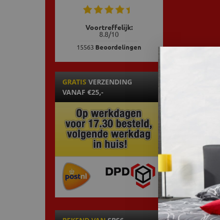
Voortreffelijk:
8.8
/
10
15563
Beoordelingen
GRATIS
VERZENDING
VANAF €25,-