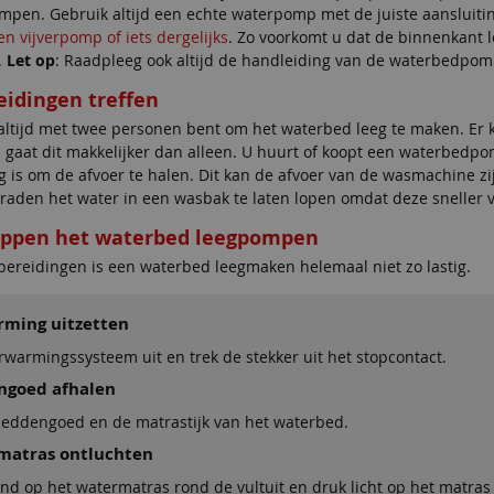
pen. Gebruik altijd een echte waterpomp met de juiste aansluiting
n vijverpomp of iets dergelijks
. Zo voorkomt u dat de binnenkant 
.
Let op
: Raadpleeg ook altijd de handleiding van de waterbedpomp
eidingen treffen
 altijd met twee personen bent om het waterbed leeg te maken. Er 
 gaat dit makkelijker dan alleen. U huurt of koopt een waterbedpo
 is om de afvoer te halen. Dit kan de afvoer van de wasmachine zijn
 raden het water in een wasbak te laten lopen omdat deze sneller 
tappen het waterbed leegpompen
bereidingen is een waterbed leegmaken helemaal niet zo lastig.
rming uitzetten
rwarmingssysteem uit en trek de stekker uit het stopcontact.
ngoed afhalen
beddengoed en de matrastijk van het waterbed.
matras ontluchten
d op het watermatras rond de vultuit en druk licht op het matras z