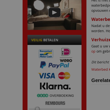
Het is nie
waterbedpo
opvouwen e
Waterbe
Nadat u de 
worden. Ho
Verhuiz
VEILIG
BETALEN
Gaat u uw 
op
om gebr
Dit bericht
Waterbed 
Gerelat