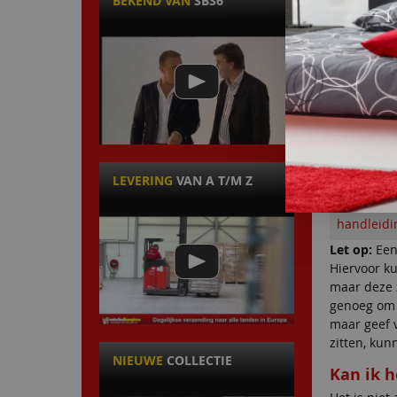
BEKEND VAN
SBS6
de hoeken
8. De sl
Ontkoppel
te gebeur
koppeling
9. Het w
Vervolgen
10. Klaar
LEVERING
VAN A T/M Z
Nadat u h
handleidi
Let op:
Een 
Hiervoor ku
maar deze 
genoeg om 
maar geef v
zitten, ku
NIEUWE
COLLECTIE
Kan ik 