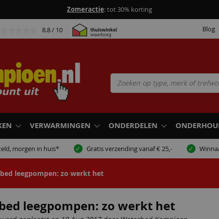
Zomeractie
: tot 30% korting
Blog
8.8
/ 10
KEN
VERWARMINGEN
ONDERDELEN
ONDERHOU
eld,
morgen in huis*
Gratis verzending vanaf € 25,-
Winna
bed leegpompen: zo werkt het
bed leegpompen: zo werkt het