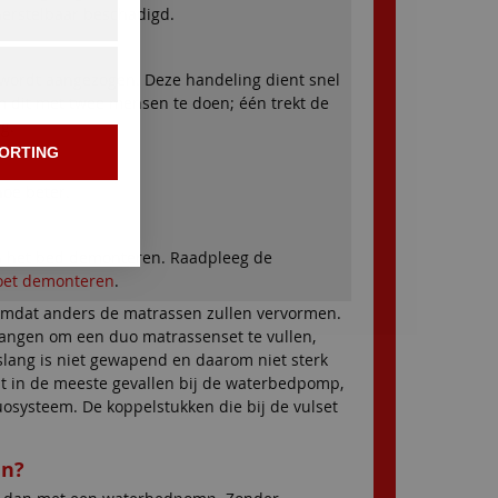
herstelbaar beschadigd.
t wordt aangezogen. Deze handeling dient snel
om dit met twee mensen te doen; één trekt de
g.
ORTING
oe beter.
an het bed demonteren. Raadpleeg de
oet demonteren
.
 omdat anders de matrassen zullen vervormen.
slangen om een duo matrassenset te vullen,
slang is niet gewapend en daarom niet sterk
it in de meeste gevallen bij de waterbedpomp,
uosysteem. De koppelstukken die bij de vulset
en?