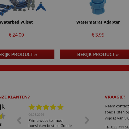
Waterbed Vulset
Watermatras Adapter
€ 24,00
€ 3,95
EKIJK PRODUCT »
BEKIJK PRODUCT »
NZE KLANTEN?
VRAAGJE?
jk
Neem contact
specialisten 
06.08.2026
28.07.2026
vrijdag van 9.
Prima website, mooi
Ruim assortiment. Op zo
3
hoeslaken besteld Goede
naar waterbedcondition
Tel:
033 711 5