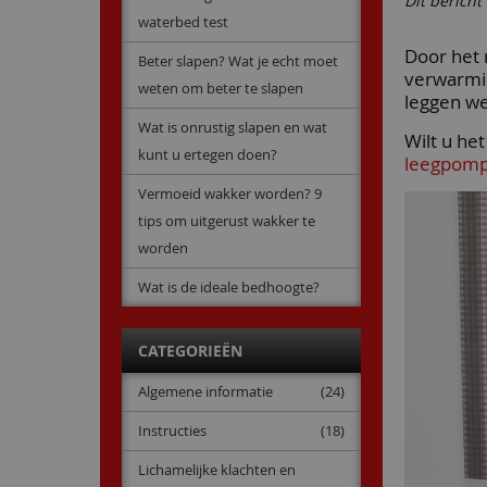
Dit berich
waterbed test
Door het 
Beter slapen? Wat je echt moet
verwarmin
weten om beter te slapen
leggen we
Wat is onrustig slapen en wat
Wilt u he
kunt u ertegen doen?
leegpom
Vermoeid wakker worden? 9
tips om uitgerust wakker te
worden
Wat is de ideale bedhoogte?
CATEGORIEËN
Algemene informatie
(24)
Instructies
(18)
Lichamelijke klachten en