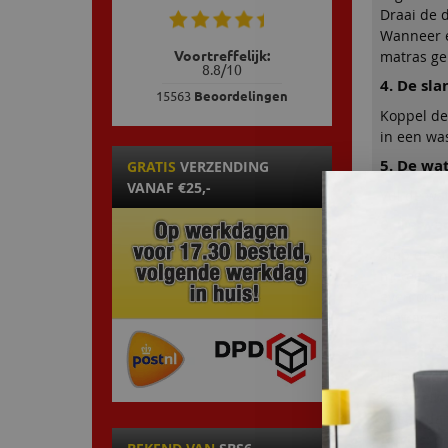
Draai de d
Wanneer er
matras ge
Voortreffelijk:
8.8
/
10
4. De sl
15563
Beoordelingen
Koppel de
in een was
5. De w
GRATIS
VERZENDING
VANAF €25,-
Vul de wa
6. De wa
Stop de s
meteen in
even omhoo
matras vla
7. Het w
Het water
tegen elka
Alleen da
Advies:
pa