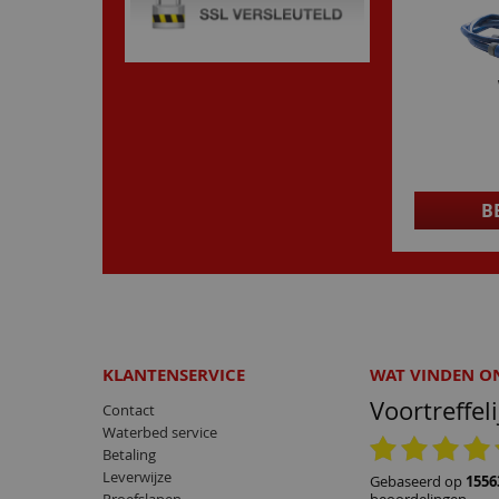
B
KLANTENSERVICE
WAT VINDEN O
Voortreffeli
Contact
Waterbed service
24.06.2026
Betaling
Snel geleverd.
Leverwijze
gebaseerd op
1556