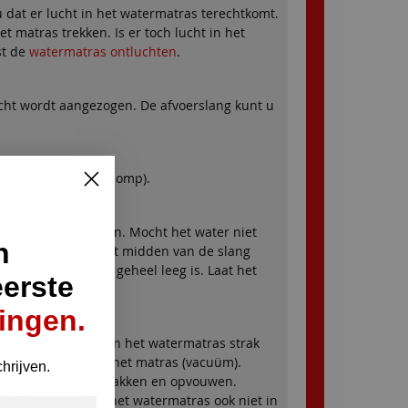
 u dat er lucht in het watermatras terechtkomt.
 matras trekken. Is er toch lucht in het
st de
watermatras ontluchten
.
cht wordt aangezogen. De afvoerslang kunt u
jzing van de waterpomp).
kelaar om te zetten. Mocht het water niet
n
matras en houdt het midden van de slang
meer tot de matras geheel leeg is. Laat het
eerste
ingen.
enste vinyllaag van het watermatras strak
k water of lucht in het matras (vacuüm).
chrijven.
schuiven bij het oppakken en opvouwen.
m is gezogen. Til het watermatras ook niet in