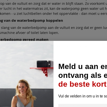
op van de vultuit en zorg dat er water in blijft staan. Zo voorkomt
 lucht in het watermatras zit, kan de waterpomp geen water uit het
komen - u ziet luchtbellen onder het oppervlakte - dan moet u eer
ang van de waterbedpomp koppelen
 slang van de waterbedpomp aan de vultuit en zorg dat er geen lu
machine afvoer of toilet laten lopen.
aterbedpomp gereed maken
terpomp met schoon leidingwater (lees hiervoor de gebruiksaanwi
terbedpomp aansluiten
tekker van de pomp in het stopcontact en zet deze aan door de scha
Meld u aan e
 de slang komen, duw dan het koppelstuk iets dieper in het water
g tot het water begint te lopen. Als het water loopt, doet u niets 
ontvang als 
k liggen tot deze leeg is.
de beste kort
atermatras volledig leegpompen
matras is pas volledig leeggepompt wanneer de onderste en de bov
ar aangezogen zijn. Wanneer dat het geval is, zit er zo min mogelij
Vul de velden in om u in te s
n zitten de stabilisatiematten klem en kunnen deze niet meer ver
k of verschuif het watermatras niet voordat het watermatras vacuü