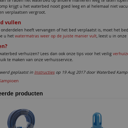
t aan te raden het waterbed op andere manieren leeg te laten lo
mp krijgt u het waterbed nooit goed leeg en al helemaal niet vacu
n verplaatsen vergroot.
d vullen
onderdelen heeft vervangen of het bed verplaatst is, moet het be
e u het
watermatras weer op de juiste manier vult
, leest u in onze
en?
waterbed verhuizen? Lees dan ook onze tips voor het veilig
verhuiz
uik te maken van onze verhuisservice.
 werd geplaatst in
Instructies
op 19 Aug 2017 door Waterbed Kamp
Kampioen
eerde producten