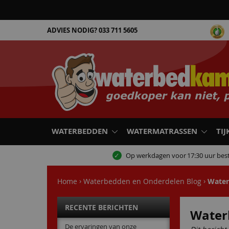
ADVIES NODIG?
033 711 5605
WATERBEDDEN
WATERMATRASSEN
TIJ
Op werkdagen voor
17:30 uur best
Home
Waterbedden en Onderdelen Blog
Water
RECENTE BERICHTEN
Water
De ervaringen van onze