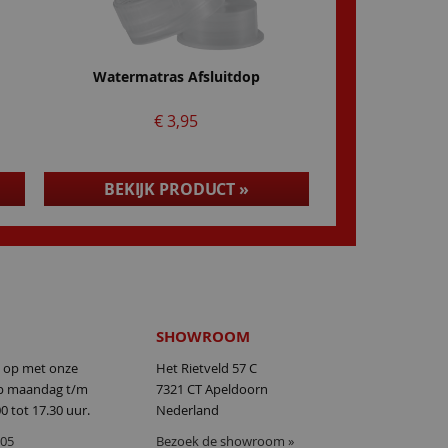
Watermatras Afsluitdop
€ 3,95
BEKIJK PRODUCT »
SHOWROOM
 op met onze
Het Rietveld 57 C
op maandag t/m
7321 CT Apeldoorn
24.07.2026
23.07.2026
00 tot 17.30 uur.
Nederland
ek
Het water bed is op tijd
Het waterbed is perfect
er
geleverd en van goede
geïnstalleerd, alleen vond ik
605
Bezoek de showroom »