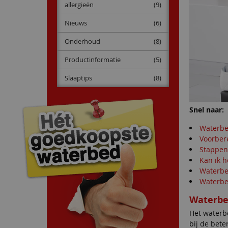
allergieën
(9)
Nieuws
(6)
Onderhoud
(8)
Productinformatie
(5)
Slaaptips
(8)
Snel naar:
Waterbe
Voorber
Stappen
Kan ik 
Waterbe
Waterbe
Waterbe
Het waterb
bij de bet