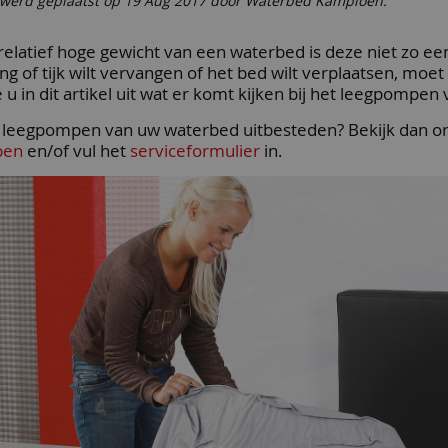
t werd geplaatst op 19 Aug 2017 door Waterbed Kampioen.
relatief hoge gewicht van een waterbed is deze niet zo e
g of tijk wilt vervangen of het bed wilt verplaatsen, mo
 u in dit artikel uit wat er komt kijken bij het leegpompe
t leegpompen van uw waterbed uitbesteden? Bekijk dan 
pen
en/of vul het
serviceformulier
in.