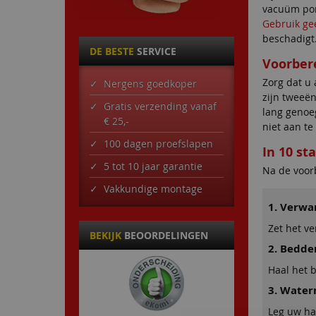
vacuüm pom
Gebruik gee
beschadigt
DE BESTE
SERVICE
Voorber
Zorg dat u
Nergens goedkoper
zijn tweeën
Gratis verzending vanaf
lang genoeg
€ 25,-
niet aan te
100 dagen proefslapen
In 10 s
5 tot 10 jaar garantie
Na de voor
Vakkundige montage
1. Verwa
Zet het ve
BEKIJK
BEOORDELINGEN
2. Bedde
Haal het 
3. Water
Leg uw han